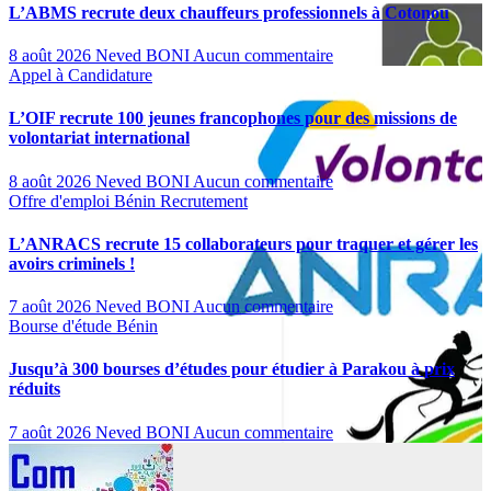
L’ABMS recrute deux chauffeurs professionnels à Cotonou
8 août 2026
Neved BONI
Aucun commentaire
Appel à Candidature
L’OIF recrute 100 jeunes francophones pour des missions de
volontariat international
8 août 2026
Neved BONI
Aucun commentaire
Offre d'emploi
Bénin
Recrutement
L’ANRACS recrute 15 collaborateurs pour traquer et gérer les
avoirs criminels !
7 août 2026
Neved BONI
Aucun commentaire
Bourse d'étude
Bénin
Jusqu’à 300 bourses d’études pour étudier à Parakou à prix
réduits
7 août 2026
Neved BONI
Aucun commentaire