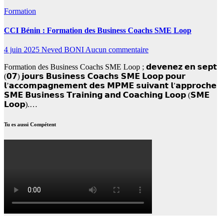
Formation
CCI Bénin : Formation des Business Coachs SME Loop
4 juin 2025
Neved BONI
Aucun commentaire
Formation des Business Coachs SME Loop ; 𝗱𝗲𝘃𝗲𝗻𝗲𝘇 𝗲𝗻 𝘀𝗲𝗽𝘁
(𝟬𝟳) 𝗷𝗼𝘂𝗿𝘀 𝗕𝘂𝘀𝗶𝗻𝗲𝘀𝘀 𝗖𝗼𝗮𝗰𝗵𝘀 𝗦𝗠𝗘 𝗟𝗼𝗼𝗽 𝗽𝗼𝘂𝗿
𝗹’𝗮𝗰𝗰𝗼𝗺𝗽𝗮𝗴𝗻𝗲𝗺𝗲𝗻𝘁 𝗱𝗲𝘀 𝗠𝗣𝗠𝗘 𝘀𝘂𝗶𝘃𝗮𝗻𝘁 𝗹’𝗮𝗽𝗽𝗿𝗼𝗰𝗵𝗲
𝗦𝗠𝗘 𝗕𝘂𝘀𝗶𝗻𝗲𝘀𝘀 𝗧𝗿𝗮𝗶𝗻𝗶𝗻𝗴 𝗮𝗻𝗱 𝗖𝗼𝗮𝗰𝗵𝗶𝗻𝗴 𝗟𝗼𝗼𝗽 (𝗦𝗠𝗘
𝗟𝗼𝗼𝗽).…
Tu es aussi Compétent