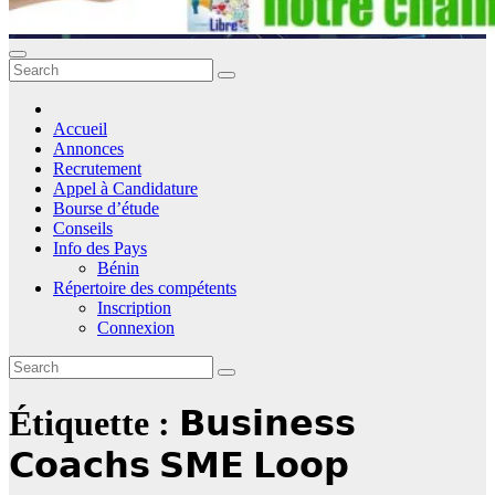
Accueil
Annonces
Recrutement
Appel à Candidature
Bourse d’étude
Conseils
Info des Pays
Bénin
Répertoire des compétents
Inscription
Connexion
Étiquette :
𝗕𝘂𝘀𝗶𝗻𝗲𝘀𝘀
𝗖𝗼𝗮𝗰𝗵𝘀 𝗦𝗠𝗘 𝗟𝗼𝗼𝗽