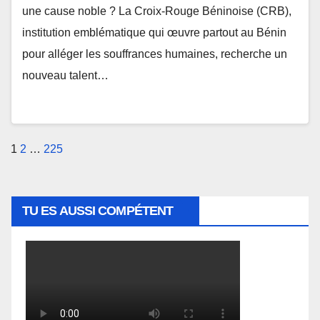
une cause noble ? La Croix-Rouge Béninoise (CRB),
institution emblématique qui œuvre partout au Bénin
pour alléger les souffrances humaines, recherche un
nouveau talent…
Pagination
1
2
…
225
des
publications
TU ES AUSSI COMPÉTENT