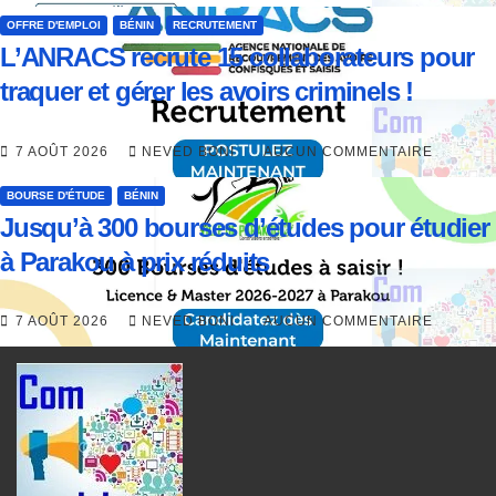
OFFRE D'EMPLOI
BÉNIN
RECRUTEMENT
L’ANRACS recrute 15 collaborateurs pour
traquer et gérer les avoirs criminels !
7 AOÛT 2026
NEVED BONI
AUCUN COMMENTAIRE
BOURSE D'ÉTUDE
BÉNIN
Jusqu’à 300 bourses d’études pour étudier
à Parakou à prix réduits
7 AOÛT 2026
NEVED BONI
AUCUN COMMENTAIRE