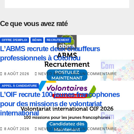
Ce que vous avez raté
OFFRE D'EMPLOI
BÉNIN
RECRUTEMENT
L’ABMS recrute deux chauffeurs
professionnels à Cotonou
8 AOÛT 2026
NEVED BONI
AUCUN COMMENTAIRE
APPEL À CANDIDATURE
L’OIF recrute 100 jeunes francophones
pour des missions de volontariat
international
8 AOÛT 2026
NEVED BONI
AUCUN COMMENTAIRE