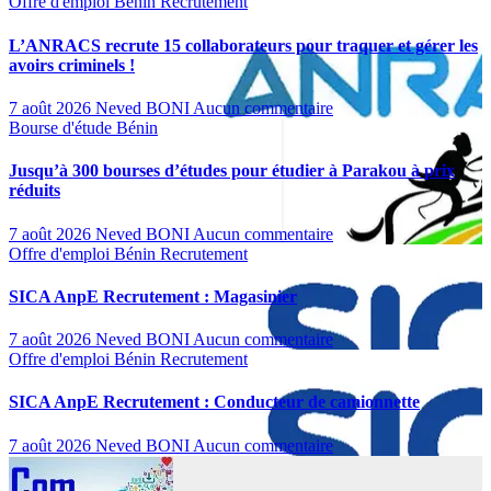
Offre d'emploi
Bénin
Recrutement
L’ANRACS recrute 15 collaborateurs pour traquer et gérer les
avoirs criminels !
7 août 2026
Neved BONI
Aucun commentaire
Bourse d'étude
Bénin
Jusqu’à 300 bourses d’études pour étudier à Parakou à prix
réduits
7 août 2026
Neved BONI
Aucun commentaire
Offre d'emploi
Bénin
Recrutement
SICA AnpE Recrutement : Magasinier
7 août 2026
Neved BONI
Aucun commentaire
Offre d'emploi
Bénin
Recrutement
SICA AnpE Recrutement : Conducteur de camionnette
7 août 2026
Neved BONI
Aucun commentaire