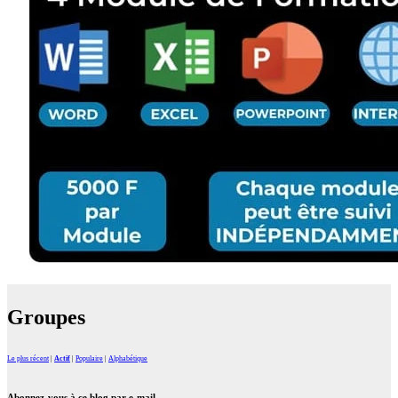
Groupes
Le plus récent
|
Actif
|
Populaire
|
Alphabétique
Abonnez-vous à ce blog par e-mail.