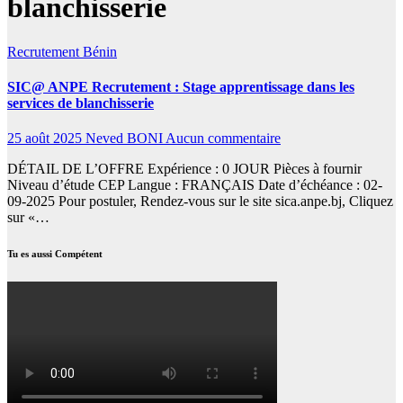
blanchisserie
Recrutement
Bénin
SIC@ ANPE Recrutement : Stage apprentissage dans les
services de blanchisserie
25 août 2025
Neved BONI
Aucun commentaire
DÉTAIL DE L’OFFRE Expérience : 0 JOUR Pièces à fournir
Niveau d’étude CEP Langue : FRANÇAIS Date d’échéance : 02-
09-2025 Pour postuler, Rendez-vous sur le site sica.anpe.bj, Cliquez
sur «…
Tu es aussi Compétent