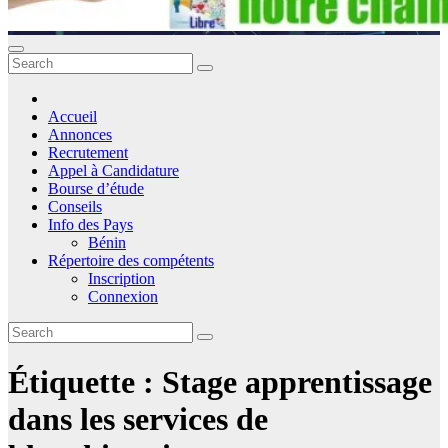
Accueil
Annonces
Recrutement
Appel à Candidature
Bourse d’étude
Conseils
Info des Pays
Bénin
Répertoire des compétents
Inscription
Connexion
Étiquette :
Stage apprentissage
dans les services de