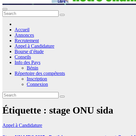
Accueil
Annonces
Recrutement
Appel à Candidature
Bourse d’étude
Conseils
Info des Pays
Bénin
Répertoire des compétents
Inscription
Connexion
Étiquette :
stage ONU sida
Appel à Candidature