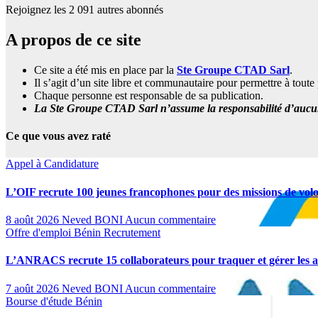
Rejoignez les 2 091 autres abonnés
A propos de ce site
Ce site a été mis en place par la
Ste Groupe CTAD Sarl
.
Il s’agit d’un site libre et communautaire pour permettre à tou
Chaque personne est responsable de sa publication.
La Ste Groupe CTAD Sarl n’assume la responsabilité d’aucune
Ce que vous avez raté
Appel à Candidature
L’OIF recrute 100 jeunes francophones pour des missions de volo
8 août 2026
Neved BONI
Aucun commentaire
Offre d'emploi
Bénin
Recrutement
L’ANRACS recrute 15 collaborateurs pour traquer et gérer les av
7 août 2026
Neved BONI
Aucun commentaire
Bourse d'étude
Bénin