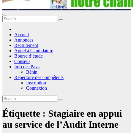
Accueil
Annonces
Recrutement
Appel à Candidature
Bourse d’étude
Conseils
Info des Pays
Bénin
Répertoire des compétents
Inscription
Connexion
Étiquette :
Stagiaire en appui
au service de l’Audit Interne