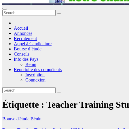
Accueil
Annonces
Recrutement
Appel à Candidature
Bourse d’étude
Conseils
Info des Pays
Bénin
Répertoire des compétents
Inscription
Connexion
Étiquette :
Teacher Training St
Bourse d'étude
Bénin