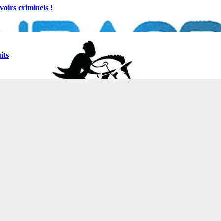
oirs criminels !
its