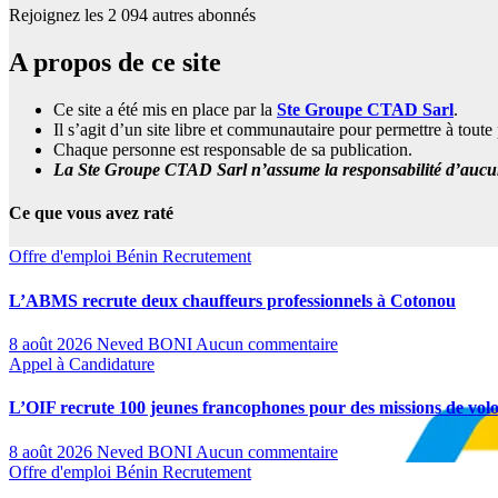
Rejoignez les 2 094 autres abonnés
A propos de ce site
Ce site a été mis en place par la
Ste Groupe CTAD Sarl
.
Il s’agit d’un site libre et communautaire pour permettre à tou
Chaque personne est responsable de sa publication.
La Ste Groupe CTAD Sarl n’assume la responsabilité d’aucune
Ce que vous avez raté
Offre d'emploi
Bénin
Recrutement
L’ABMS recrute deux chauffeurs professionnels à Cotonou
8 août 2026
Neved BONI
Aucun commentaire
Appel à Candidature
L’OIF recrute 100 jeunes francophones pour des missions de volo
8 août 2026
Neved BONI
Aucun commentaire
Offre d'emploi
Bénin
Recrutement