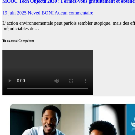
MOOC Tech Objectif 2030 : Formez-vous gratuitement et obtenez
19 juin 2025
Neved BONI
Aucun commentaire
L’action environnementale peut parfois sembler utopique, mais des effo
préjudiciables de…
Tu es aussi Compétent