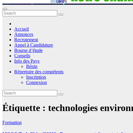
Accueil
Annonces
Recrutement
Appel à Candidature
Bourse d’étude
Conseils
Info des Pays
Bénin
Répertoire des compétents
Inscription
Connexion
Étiquette :
technologies enviro
Formation