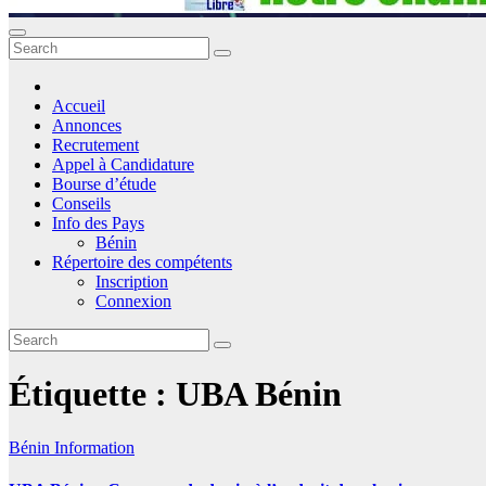
Accueil
Annonces
Recrutement
Appel à Candidature
Bourse d’étude
Conseils
Info des Pays
Bénin
Répertoire des compétents
Inscription
Connexion
Étiquette :
UBA Bénin
Bénin
Information