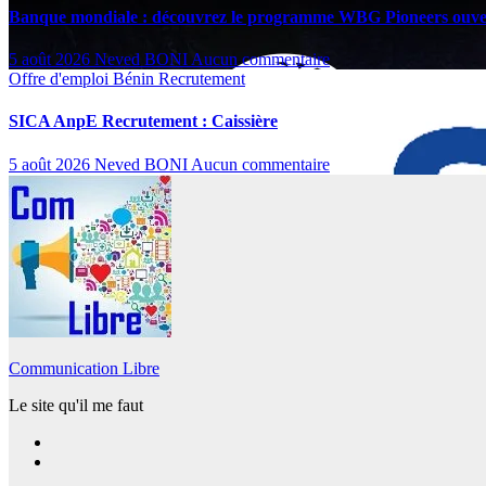
Banque mondiale : découvrez le programme WBG Pioneers ouver
5 août 2026
Neved BONI
Aucun commentaire
Offre d'emploi
Bénin
Recrutement
SICA AnpE Recrutement : Caissière
5 août 2026
Neved BONI
Aucun commentaire
Communication Libre
Le site qu'il me faut