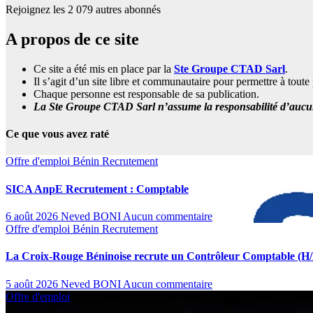
Rejoignez les 2 079 autres abonnés
A propos de ce site
Ce site a été mis en place par la
Ste Groupe CTAD Sarl
.
Il s’agit d’un site libre et communautaire pour permettre à tou
Chaque personne est responsable de sa publication.
La Ste Groupe CTAD Sarl n’assume la responsabilité d’aucune
Ce que vous avez raté
Offre d'emploi
Bénin
Recrutement
SICA AnpE Recrutement : Comptable
6 août 2026
Neved BONI
Aucun commentaire
Offre d'emploi
Bénin
Recrutement
La Croix-Rouge Béninoise recrute un Contrôleur Comptable (H/
5 août 2026
Neved BONI
Aucun commentaire
Offre d'emploi