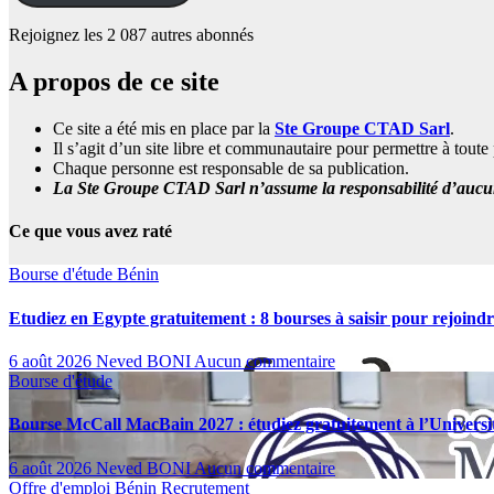
Rejoignez les 2 087 autres abonnés
A propos de ce site
Ce site a été mis en place par la
Ste Groupe CTAD Sarl
.
Il s’agit d’un site libre et communautaire pour permettre à tou
Chaque personne est responsable de sa publication.
La Ste Groupe CTAD Sarl n’assume la responsabilité d’aucune
Ce que vous avez raté
Bourse d'étude
Bénin
Etudiez en Egypte gratuitement : 8 bourses à saisir pour rejoind
6 août 2026
Neved BONI
Aucun commentaire
Bourse d'étude
Bourse McCall MacBain 2027 : étudiez gratuitement à l’Univers
6 août 2026
Neved BONI
Aucun commentaire
Offre d'emploi
Bénin
Recrutement