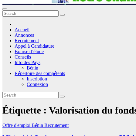
Accueil
Annonces
Recrutement
Appel à Candidature
Bourse d’étude
Conseils
Info des Pays
Bénin
Répertoire des compétents
Inscription
Connexion
Étiquette :
Valorisation du fon
Offre d'emploi
Bénin
Recrutement