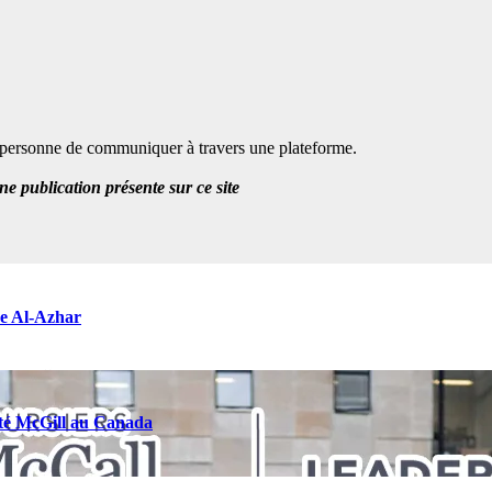
te personne de communiquer à travers une plateforme.
 publication présente sur ce site
re Al-Azhar
ité McGill au Canada