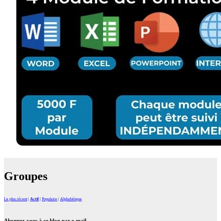
Groupes
Le plus récent
|
Actif
|
Populaire
|
Alphabétique
Abonnez-vous à ce blog par e-mail.