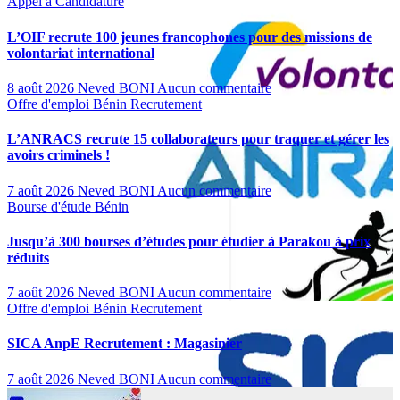
Appel à Candidature
L’OIF recrute 100 jeunes francophones pour des missions de
volontariat international
8 août 2026
Neved BONI
Aucun commentaire
Offre d'emploi
Bénin
Recrutement
L’ANRACS recrute 15 collaborateurs pour traquer et gérer les
avoirs criminels !
7 août 2026
Neved BONI
Aucun commentaire
Bourse d'étude
Bénin
Jusqu’à 300 bourses d’études pour étudier à Parakou à prix
réduits
7 août 2026
Neved BONI
Aucun commentaire
Offre d'emploi
Bénin
Recrutement
SICA AnpE Recrutement : Magasinier
7 août 2026
Neved BONI
Aucun commentaire