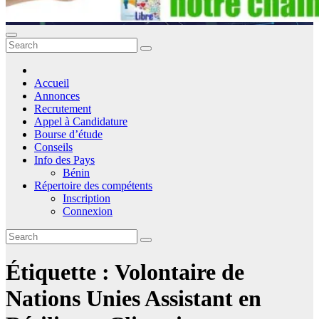
Accueil
Annonces
Recrutement
Appel à Candidature
Bourse d’étude
Conseils
Info des Pays
Bénin
Répertoire des compétents
Inscription
Connexion
Étiquette :
Volontaire de
Nations Unies Assistant en