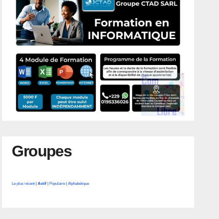
Groupes
Le plus récent
|
Actif
|
Populaire
|
Alphabétique