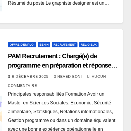
Résumé du poste Le graphiste designer est un…
OFFRE D'EMPLOI
BÉNIN
RECRUTEMENT
RELIGIEUX
PAM Recrutement : Chargé(e) de
programme en préparation et réponse
aux urgences (EPR) et transfert
6 DÉCEMBRE 2025
NEVED BONI
AUCUN
monétaire (CBT)
COMMENTAIRE
Principales responsabilités Formation Avoir un
Master en Sciences Sociales, Economie, Sécurité
alimentaire, Statistiques, Relations internationales,
Gestion programme ou dans un domaine équivalent
avec une bonne expérience opérationnelle en