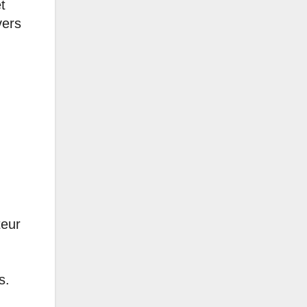
t
vers
teur
s.