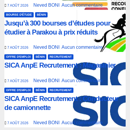
Neved BONI
Aucun commentaire
7 AOÛT 2026
BOURSE D'ÉTUDE
BÉNIN
Jusqu’à 300 bourses d’études pour
étudier à Parakou à prix réduits
Neved BONI
Aucun commentaire
7 AOÛT 2026
OFFRE D'EMPLOI
BÉNIN
RECRUTEMENT
SICA AnpE Recrutement : Magasinier
Neved BONI
Aucun commentaire
7 AOÛT 2026
OFFRE D'EMPLOI
BÉNIN
RECRUTEMENT
SICA AnpE Recrutement : Conducteur
de camionnette
Neved BONI
Aucun commentaire
7 AOÛT 2026