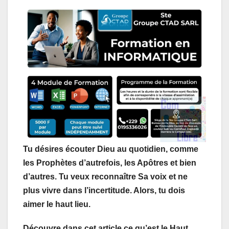
a
c
n
s
l
a
t
e
k
s
e
i
s
b
e
e
g
l
A
o
d
n
r
p
o
I
g
a
p
k
n
e
m
r
Tu désires écouter Dieu au quotidien, comme
les Prophètes d’autrefois, les Apôtres et bien
d’autres. Tu veux reconnaître Sa voix et ne
plus vivre dans l’incertitude. Alors, tu dois
aimer le haut lieu.
Découvre dans cet article ce qu’est le Haut