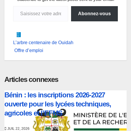
p
o
I
g
a
Saisissez votre adresse e-mail…
p
k
n
e
m
Abonnez-vous
r
Navigation
L’arbre centenaire de Ouidah
Offre d’emploi
de
l’article
Articles connexes
Bénin : les inscriptions 2026-2027
ouverte pour les lycées techniques,
agricoles et l’EFMS
JUIL 22, 2026