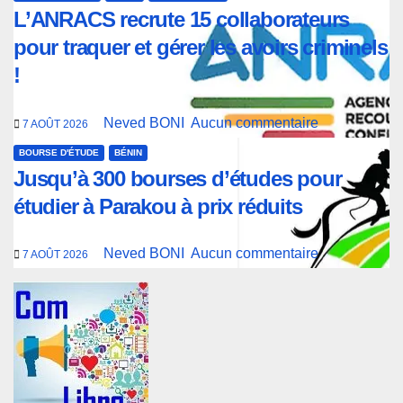
L’ANRACS recrute 15 collaborateurs
pour traquer et gérer les avoirs criminels
!
Neved BONI
Aucun commentaire
7 AOÛT 2026
BOURSE D'ÉTUDE
BÉNIN
Jusqu’à 300 bourses d’études pour
étudier à Parakou à prix réduits
Neved BONI
Aucun commentaire
7 AOÛT 2026