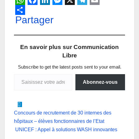
W
F
L
M
X
T
E
h
Partager
a
i
e
e
m
a
c
n
s
l
a
t
e
k
s
e
i
En savoir plus sur Communication
s
b
e
e
g
l
Libre
A
o
d
n
r
p
o
I
g
a
Subscribe to get the latest posts sent to your email.
Saisissez votre adresse e-mail…
p
k
n
e
m
Abonnez-vous
r
Navigation
Concours de recrutement de 30 internes des
hôpitaux – élèves fonctionnaires de l’Etat
de
UNICEF : Appel à solutions WASH innovantes