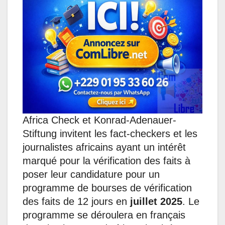
s
b
e
e
g
l
A
o
d
n
r
p
o
I
g
a
p
k
n
e
m
r
Africa Check et Konrad-Adenauer-
Stiftung invitent les fact-checkers et les
journalistes africains ayant un intérêt
marqué pour la vérification des faits à
poser leur candidature pour un
programme de bourses de vérification
des faits de 12 jours en
juillet 2025
. Le
programme se déroulera en français