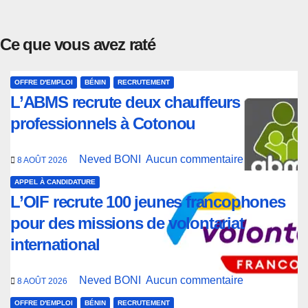
Ce que vous avez raté
OFFRE D'EMPLOI
BÉNIN
RECRUTEMENT
L’ABMS recrute deux chauffeurs
professionnels à Cotonou
Neved BONI
Aucun commentaire
8 AOÛT 2026
APPEL À CANDIDATURE
L’OIF recrute 100 jeunes francophones
pour des missions de volontariat
international
Neved BONI
Aucun commentaire
8 AOÛT 2026
OFFRE D'EMPLOI
BÉNIN
RECRUTEMENT