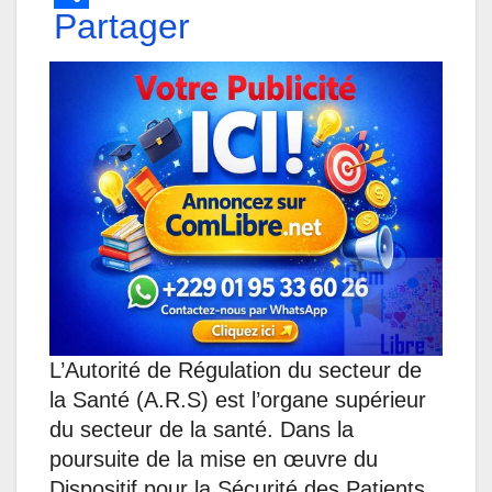
h
Partager
a
i
e
e
m
a
c
n
s
l
a
t
e
k
s
e
i
s
b
e
e
g
l
A
o
d
n
r
p
o
I
g
a
p
k
n
e
m
r
L’Autorité de Régulation du secteur de
la Santé (A.R.S) est l’organe supérieur
du secteur de la santé. Dans la
poursuite de la mise en œuvre du
Dispositif pour la Sécurité des Patients