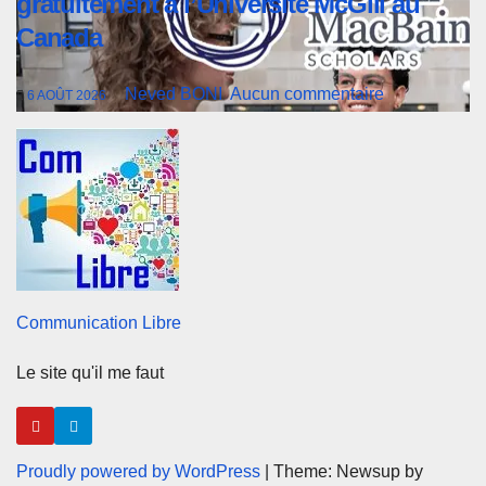
gratuitement à l’Université McGill au
Canada
Neved BONI
Aucun commentaire
6 AOÛT 2026
Communication Libre
Le site qu'il me faut
Proudly powered by WordPress
|
Theme: Newsup by