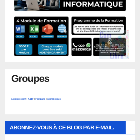
Groupes
Le plus récent
|
Actif
|
Populaire
|
Alphabétique
ABONNEZ-VOUS À CE BLOG PAR E-MAIL.