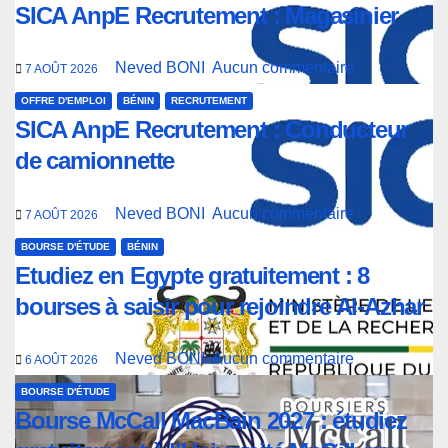
SICA AnpE Recrutement : Magasinier
Neved BONI
Aucun commentaire
7 AOÛT 2026
OFFRE D'EMPLOI
BÉNIN
RECRUTEMENT
SICA AnpE Recrutement : Conducteur
de camionnette
Neved BONI
Aucun commentaire
7 AOÛT 2026
BOURSE D'ÉTUDE
BÉNIN
Etudiez en Egypte gratuitement : 8
bourses à saisir pour rejoindre Al-Azhar
Neved BONI
Aucun commentaire
6 AOÛT 2026
BOURSE D'ÉTUDE
Bourse McCall MacBain 2027 : étudiez