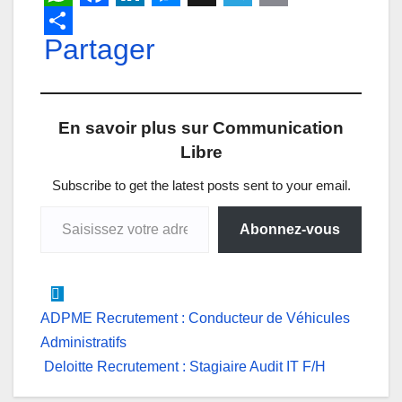
W
F
L
M
X
T
E
h
Partager
a
i
e
e
m
a
c
n
s
l
a
t
e
k
s
e
i
En savoir plus sur Communication
s
b
e
e
g
l
Libre
A
o
d
n
r
p
o
I
g
a
Subscribe to get the latest posts sent to your email.
Saisissez votre adresse e-mail…
p
k
n
e
m
Abonnez-vous
r
Navigation
ADPME Recrutement : Conducteur de Véhicules
Administratifs
de
Deloitte Recrutement : Stagiaire Audit IT F/H
l’article