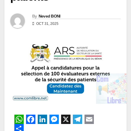
By
Neved BONI
OCT 31, 2025
W
F
L
M
X
T
E