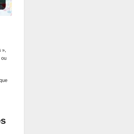
 »,
e ou
ique
es