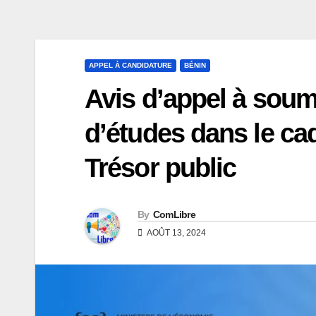
APPEL À CANDIDATURE
BÉNIN
Avis d’appel à soumi
d’études dans le ca
Trésor public
By
ComLibre
AOÛT 13, 2024