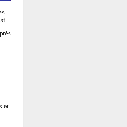
es
at.
uprès
s et