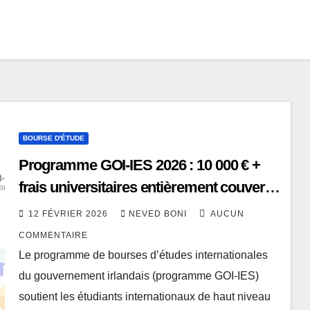
BOURSE D'ÉTUDE
Programme GOI-IES 2026 : 10 000 € +
frais universitaires entièrement couverts
pour étudier en Irlande
12 FÉVRIER 2026
NEVED BONI
AUCUN
COMMENTAIRE
Le programme de bourses d’études internationales
du gouvernement irlandais (programme GOI-IES)
soutient les étudiants internationaux de haut niveau