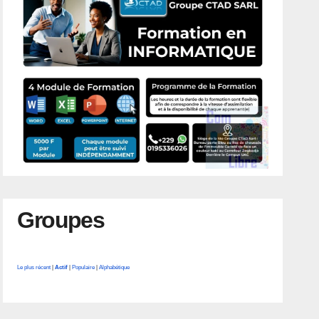
Groupes
Le plus récent
|
Actif
|
Populaire
|
Alphabétique