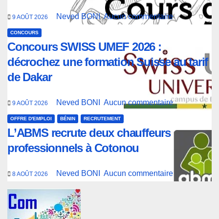
Neved BONI
Aucun commentaire
9 AOÛT 2026
CONCOURS
Concours SWISS UMEF 2026 :
décrochez une formation Suisse au tarif
de Dakar
Neved BONI
Aucun commentaire
9 AOÛT 2026
OFFRE D'EMPLOI
BÉNIN
RECRUTEMENT
L’ABMS recrute deux chauffeurs
professionnels à Cotonou
Neved BONI
Aucun commentaire
8 AOÛT 2026