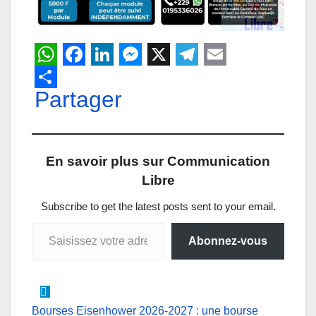
W
F
L
M
X
T
E
h
Partager
a
i
e
e
m
a
c
n
s
l
a
t
e
k
s
e
i
En savoir plus sur Communication
s
b
e
e
g
l
Libre
A
o
d
n
r
p
o
I
g
a
Subscribe to get the latest posts sent to your email.
Saisissez votre adresse e-mail…
p
k
n
e
m
Abonnez-vous
r
Navigation
Bourses Eisenhower 2026-2027 : une bourse