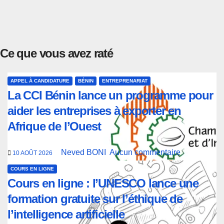
Ce que vous avez raté
APPEL À CANDIDATURE
BÉNIN
ENTREPRENARIAT
La CCI Bénin lance un programme pour
aider les entreprises à exporter en
Afrique de l’Ouest
Neved BONI
Aucun commentaire
10 AOÛT 2026
COURS EN LIGNE
Cours en ligne : l’UNESCO lance une
formation gratuite sur l’éthique de
l’intelligence artificielle