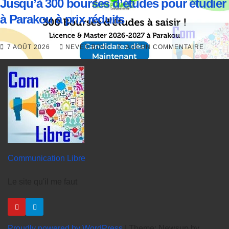
Jusqu’à 300 bourses d’études pour étudier
à Parakou à prix réduits
7 AOÛT 2026
NEVED BONI
AUCUN COMMENTAIRE
Communication Libre
Le site qu'il me faut
Proudly powered by WordPress
|
Theme: Newsup by