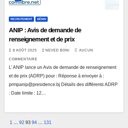
RECRUTEMENT
BÉNIN
ANIP : Avis de demande de
renseignement et de prix
8 AOÛT 2025
NEVED BONI
AUCUN
COMMENTAIRE
L’ ANIP lance un Avis de demande de renseignement
et de prix (ADRP) pour : Réponse à envoyer à :
prmpanip@presidence.bj Détails des différents ADRP
: Date limite : 12…
Pagination
1
…
92
93
94
…
131