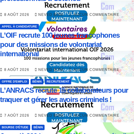
8 AOÛT 2026
NEVED BONI
AUCUN COMMENTAIRE
APPEL À CANDIDATURE
L’OIF recrute 100 jeunes francophones
pour des missions de volontariat
international
8 AOÛT 2026
NEVED BONI
AUCUN COMMENTAIRE
OFFRE D'EMPLOI
BÉNIN
RECRUTEMENT
L’ANRACS recrute 15 collaborateurs pour
traquer et gérer les avoirs criminels !
7 AOÛT 2026
NEVED BONI
AUCUN COMMENTAIRE
BOURSE D'ÉTUDE
BÉNIN