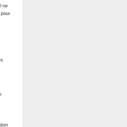
l ne
n pour
es
e
tion