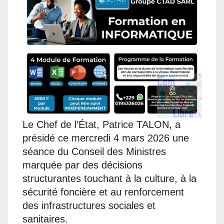
t
e
k
s
e
i
s
b
e
e
g
l
A
o
d
n
r
p
o
I
g
a
p
k
n
e
m
r
Le Chef de l’État, Patrice TALON, a
présidé ce mercredi 4 mars 2026 une
séance du Conseil des Ministres
marquée par des décisions
structurantes touchant à la culture, à la
sécurité foncière et au renforcement
des infrastructures sociales et
sanitaires.