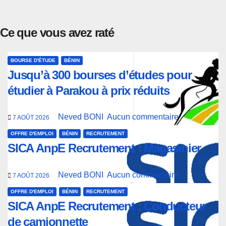
Ce que vous avez raté
BOURSE D'ÉTUDE
BÉNIN
Jusqu’à 300 bourses d’études pour
étudier à Parakou à prix réduits
Neved BONI
Aucun commentaire
7 AOÛT 2026
OFFRE D'EMPLOI
BÉNIN
RECRUTEMENT
SICA AnpE Recrutement : Magasinier
Neved BONI
Aucun commentaire
7 AOÛT 2026
OFFRE D'EMPLOI
BÉNIN
RECRUTEMENT
SICA AnpE Recrutement : Conducteur
de camionnette