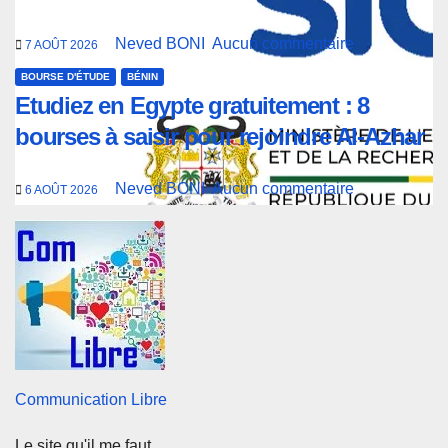
Neved BONI
Aucun commentaire
7 AOÛT 2026
BOURSE D'ÉTUDE
BÉNIN
Etudiez en Egypte gratuitement : 8
bourses à saisir pour rejoindre Al-Azhar
Neved BONI
Aucun commentaire
6 AOÛT 2026
Communication Libre
Le site qu'il me faut