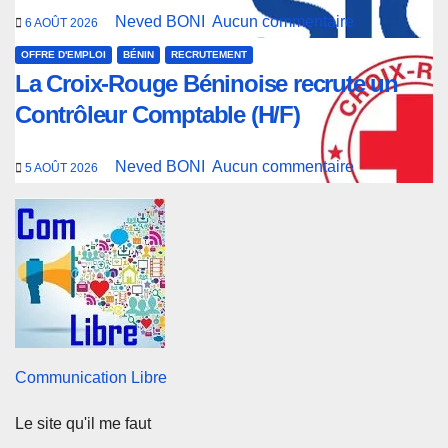
Neved BONI
Aucun commentaire
6 AOÛT 2026
OFFRE D'EMPLOI
BÉNIN
RECRUTEMENT
La Croix-Rouge Béninoise recrute un
Contrôleur Comptable (H/F)
Neved BONI
Aucun commentaire
5 AOÛT 2026
Communication Libre
Le site qu'il me faut