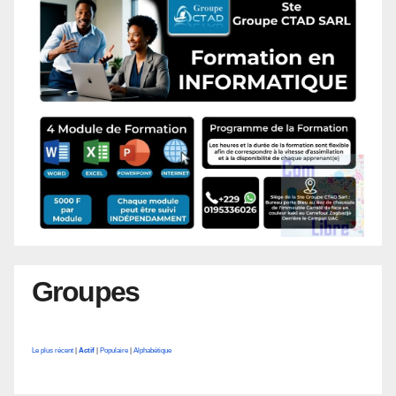
Groupes
Le plus récent
|
Actif
|
Populaire
|
Alphabétique