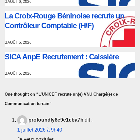
AOÛT 6, 2026
La Croix-Rouge Béninoise recrute un
Contrôleur Comptable (H/F)
AOÛT 5, 2026
SICA AnpE Recrutement : Caissière
AOÛT 5, 2026
One thought on “L’UNICEF recrute un(e) VNU Chargé(e) de
Communication terrain”
profoundly8e9c1eba7b
dit :
1 juillet 2026 à 9h40
Je veux postuler