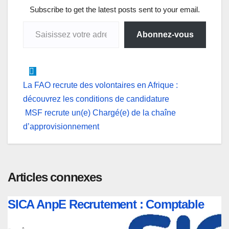
p
o
I
g
a
Subscribe to get the latest posts sent to your email.
Saisissez votre adresse e-mail…
p
k
n
e
m
Abonnez-vous
r
Navigation
La FAO recrute des volontaires en Afrique :
découvrez les conditions de candidature
de
MSF recrute un(e) Chargé(e) de la chaîne
l’article
d’approvisionnement
Articles connexes
SICA AnpE Recrutement : Comptable