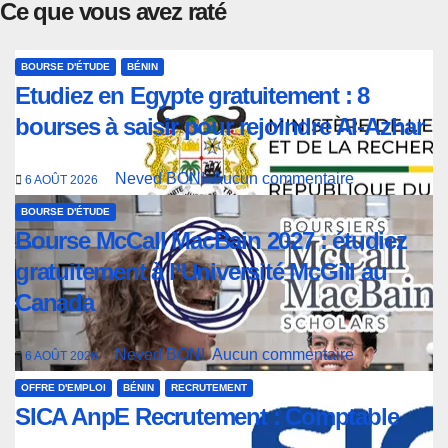
Ce que vous avez raté
BOURSE D'ÉTUDE
BÉNIN
Etudiez en Egypte gratuitement : 8
bourses à saisir pour rejoindre Al-Azhar
Neved BONI
Aucun commentaire
6 AOÛT 2026
BOURSE D'ÉTUDE
Bourse McCall MacBain 2027 : étudiez
gratuitement à l’Université McGill au
Canada
Neved BONI
Aucun commentaire
6 AOÛT 2026
OFFRE D'EMPLOI
BÉNIN
RECRUTEMENT
SICA AnpE Recrutement : Comptable