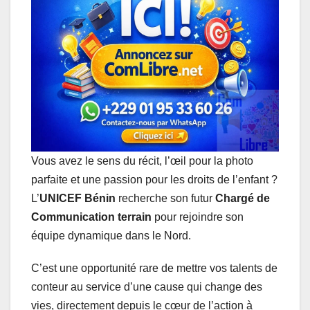
s
b
e
e
g
l
A
o
d
n
r
p
o
I
g
a
p
k
n
e
m
r
Vous avez le sens du récit, l’œil pour la photo
parfaite et une passion pour les droits de l’enfant ?
L’
UNICEF Bénin
recherche son futur
Chargé de
Communication terrain
pour rejoindre son
équipe dynamique dans le Nord.
C’est une opportunité rare de mettre vos talents de
conteur au service d’une cause qui change des
vies, directement depuis le cœur de l’action à