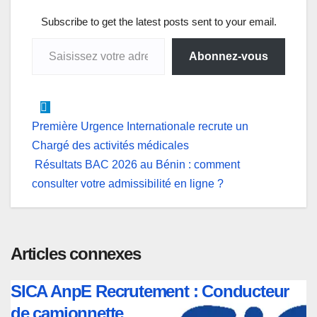
A
o
d
n
r
p
o
I
g
a
Subscribe to get the latest posts sent to your email.
Saisissez votre adresse e-mail…
p
k
n
e
m
Abonnez-vous
r
Navigation
Première Urgence Internationale recrute un
Chargé des activités médicales
de
Résultats BAC 2026 au Bénin : comment
l’article
consulter votre admissibilité en ligne ?
Articles connexes
SICA AnpE Recrutement : Conducteur
de camionnette