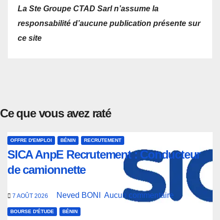
La Ste Groupe CTAD Sarl n’assume la
responsabilité d’aucune publication présente sur
ce site
Ce que vous avez raté
OFFRE D'EMPLOI
BÉNIN
RECRUTEMENT
SICA AnpE Recrutement : Conducteur
de camionnette
Neved BONI
Aucun commentaire
7 AOÛT 2026
BOURSE D'ÉTUDE
BÉNIN