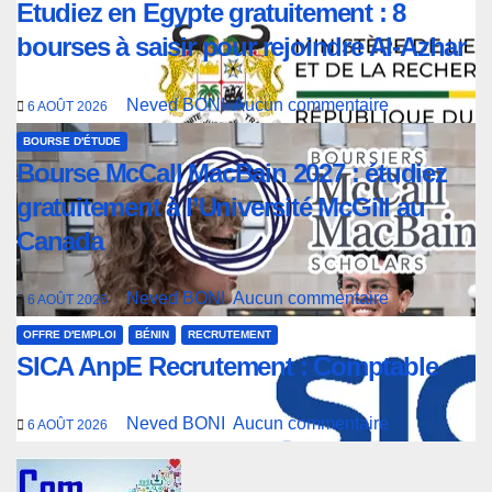
Etudiez en Egypte gratuitement : 8
bourses à saisir pour rejoindre Al-Azhar
Neved BONI
Aucun commentaire
6 AOÛT 2026
BOURSE D'ÉTUDE
Bourse McCall MacBain 2027 : étudiez
gratuitement à l’Université McGill au
Canada
Neved BONI
Aucun commentaire
6 AOÛT 2026
OFFRE D'EMPLOI
BÉNIN
RECRUTEMENT
SICA AnpE Recrutement : Comptable
Neved BONI
Aucun commentaire
6 AOÛT 2026