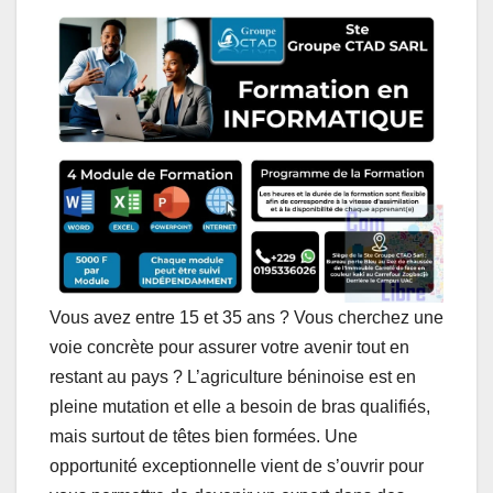
a
c
n
s
l
a
t
e
k
s
e
i
s
b
e
e
g
l
A
o
d
n
r
p
o
I
g
a
p
k
n
e
m
r
Vous avez entre 15 et 35 ans ? Vous cherchez une
voie concrète pour assurer votre avenir tout en
restant au pays ? L’agriculture béninoise est en
pleine mutation et elle a besoin de bras qualifiés,
mais surtout de têtes bien formées. Une
opportunité exceptionnelle vient de s’ouvrir pour