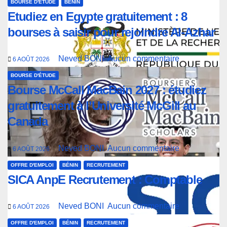
BOURSE D'ÉTUDE
BÉNIN
Etudiez en Egypte gratuitement : 8
bourses à saisir pour rejoindre Al-Azhar
Neved BONI
Aucun commentaire
6 AOÛT 2026
BOURSE D'ÉTUDE
Bourse McCall MacBain 2027 : étudiez
gratuitement à l’Université McGill au
Canada
Neved BONI
Aucun commentaire
6 AOÛT 2026
OFFRE D'EMPLOI
BÉNIN
RECRUTEMENT
SICA AnpE Recrutement : Comptable
Neved BONI
Aucun commentaire
6 AOÛT 2026
OFFRE D'EMPLOI
BÉNIN
RECRUTEMENT