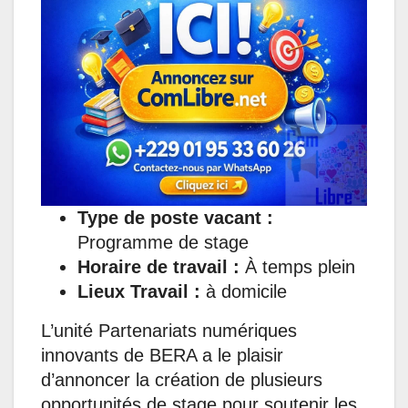
s
b
e
e
g
l
A
o
d
n
r
p
o
I
g
a
p
k
n
e
m
r
Type de poste vacant :
Programme de stage
Horaire de travail :
À temps plein
Lieux Travail :
à domicile
L’unité Partenariats numériques
innovants de BERA a le plaisir
d’annoncer la création de plusieurs
opportunités de stage pour soutenir les