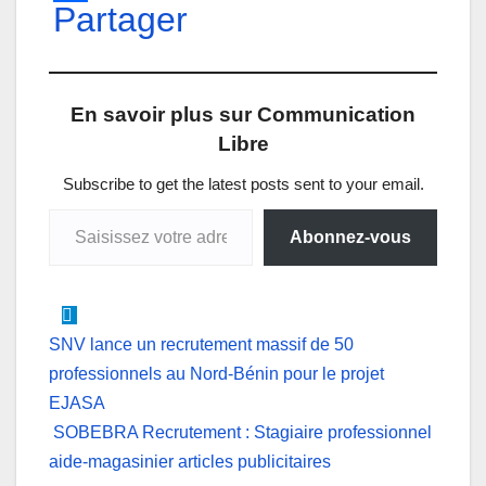
h
Partager
a
i
e
e
m
a
c
n
s
l
a
t
e
k
s
e
i
En savoir plus sur Communication
s
b
e
e
g
l
Libre
A
o
d
n
r
p
o
I
g
a
Subscribe to get the latest posts sent to your email.
Saisissez votre adresse e-mail…
p
k
n
e
m
Abonnez-vous
r
Navigation
SNV lance un recrutement massif de 50
professionnels au Nord-Bénin pour le projet
de
EJASA
l’article
SOBEBRA Recrutement : Stagiaire professionnel
aide-magasinier articles publicitaires