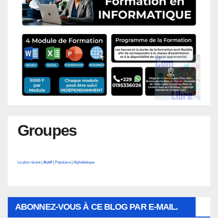
Groupes
Le plus récent
|
Actif
|
Populaire
|
Alphabétique
ABONNEZ-VOUS À CE BLOG PAR E-MAIL.