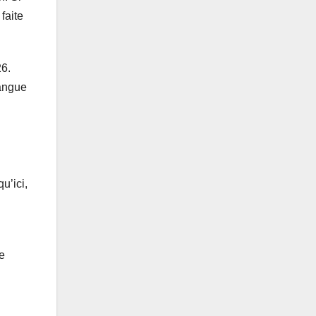
faite
26.
angue
u’ici,
de