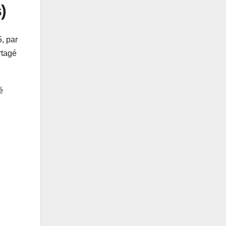
)
5, par
rtagé
é