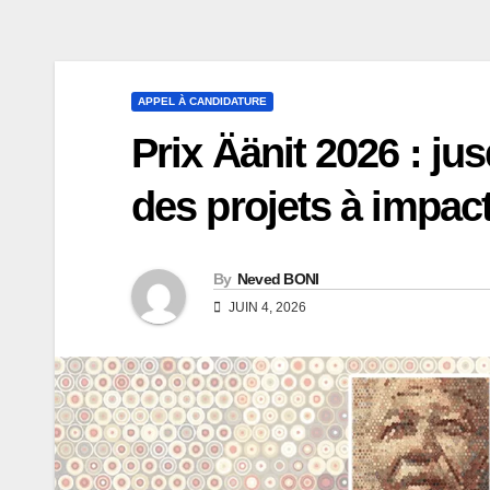
APPEL À CANDIDATURE
Prix Äänit 2026 : ju
des projets à impact
By
Neved BONI
JUIN 4, 2026