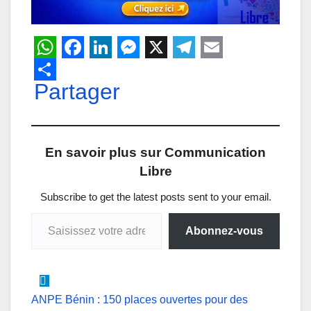
W
F
L
M
X
T
E
h
Partager
a
i
e
e
m
a
c
n
s
l
a
t
e
k
s
e
i
En savoir plus sur Communication
s
b
e
e
g
l
Libre
A
o
d
n
r
p
o
I
g
a
Subscribe to get the latest posts sent to your email.
Saisissez votre adresse e-mail…
p
k
n
e
m
Abonnez-vous
r
Navigation
ANPE Bénin : 150 places ouvertes pour des