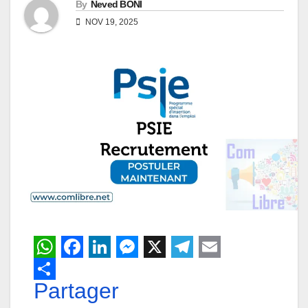
By
Neved BONI
NOV 19, 2025
W
F
L
M
X
T
E
h
Partager
a
i
e
e
m