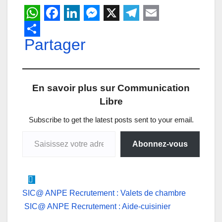
W
F
L
M
X
T
E
h
Partager
a
i
e
e
m
a
c
n
s
l
a
t
e
k
s
e
i
En savoir plus sur Communication
s
b
e
e
g
l
Libre
A
o
d
n
r
p
o
I
g
a
Subscribe to get the latest posts sent to your email.
Saisissez votre adresse e-mail…
p
k
n
e
m
Abonnez-vous
r
Navigation
SIC@ ANPE Recrutement : Valets de chambre
SIC@ ANPE Recrutement : Aide-cuisinier
de