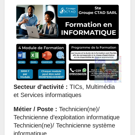
a
c
n
s
l
a
t
e
k
s
e
i
s
b
e
e
g
l
A
o
d
n
r
p
o
I
g
a
p
k
n
e
m
r
Secteur d’activité :
TICs, Multimédia
et Services informatiques
Métier / Poste :
Technicien(ne)/
Technicienne d’exploitation informatique
Technicien(ne)/ Technicienne système
informatique