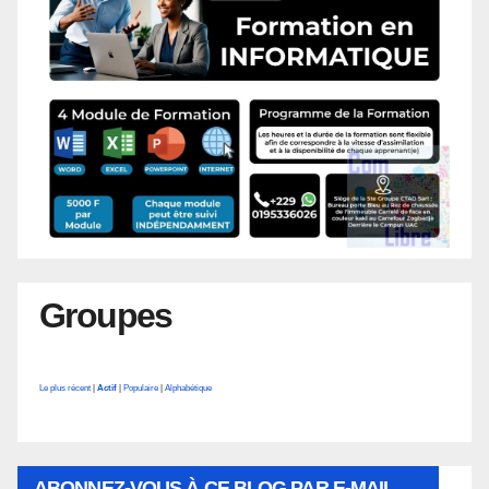
Groupes
Le plus récent
|
Actif
|
Populaire
|
Alphabétique
ABONNEZ-VOUS À CE BLOG PAR E-MAIL.