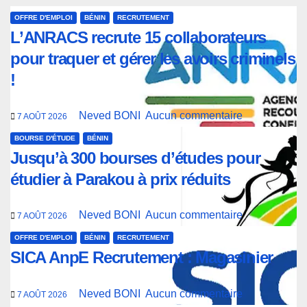
OFFRE D'EMPLOI
BÉNIN
RECRUTEMENT
L’ANRACS recrute 15 collaborateurs
pour traquer et gérer les avoirs criminels
!
Neved BONI
Aucun commentaire
7 AOÛT 2026
BOURSE D'ÉTUDE
BÉNIN
Jusqu’à 300 bourses d’études pour
étudier à Parakou à prix réduits
Neved BONI
Aucun commentaire
7 AOÛT 2026
OFFRE D'EMPLOI
BÉNIN
RECRUTEMENT
SICA AnpE Recrutement : Magasinier
Neved BONI
Aucun commentaire
7 AOÛT 2026