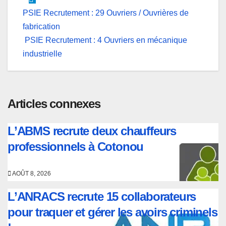
Navigation
PSIE Recrutement : 29 Ouvriers / Ouvrières de
fabrication
de
PSIE Recrutement : 4 Ouvriers en mécanique
l’article
industrielle
Articles connexes
L’ABMS recrute deux chauffeurs
professionnels à Cotonou
AOÛT 8, 2026
L’ANRACS recrute 15 collaborateurs
pour traquer et gérer les avoirs criminels