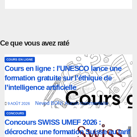
Ce que vous avez raté
COURS EN LIGNE
Cours en ligne : l’UNESCO lance une
formation gratuite sur l’éthique de
l’intelligence artificielle
Neved BONI
Aucun commentaire
9 AOÛT 2026
CONCOURS
Concours SWISS UMEF 2026 :
décrochez une formation Suisse au tarif