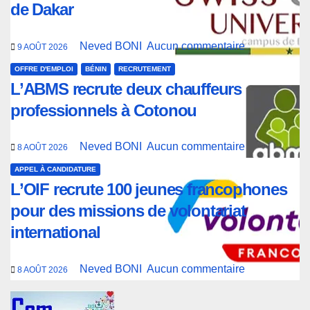
de Dakar
Neved BONI
Aucun commentaire
9 AOÛT 2026
OFFRE D'EMPLOI
BÉNIN
RECRUTEMENT
L’ABMS recrute deux chauffeurs
professionnels à Cotonou
Neved BONI
Aucun commentaire
8 AOÛT 2026
APPEL À CANDIDATURE
L’OIF recrute 100 jeunes francophones
pour des missions de volontariat
international
Neved BONI
Aucun commentaire
8 AOÛT 2026