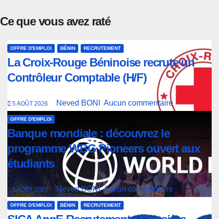
Ce que vous avez raté
OFFRE D'EMPLOI
BÉNIN
RECRUTEMENT
La Croix-Rouge Béninoise recrute un
Contrôleur Comptable (H/F)
Neved BONI
Aucun commentaire
5 AOÛT 2026
OFFRE D'EMPLOI
Banque mondiale : découvrez le
programme WBG Pioneers ouvert aux
étudiants
Neved BONI
Aucun commentaire
5 AOÛT 2026
OFFRE D'EMPLOI
BÉNIN
RECRUTEMENT