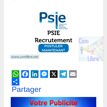
W
F
L
M
X
T
E
h
Partager
a
i
e
e
m
a
c
n
s
l
a
t
e
k
s
e
i