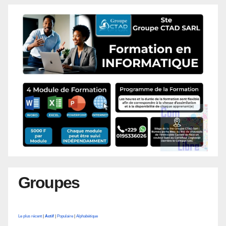
Groupes
Le plus récent
|
Actif
|
Populaire
|
Alphabétique