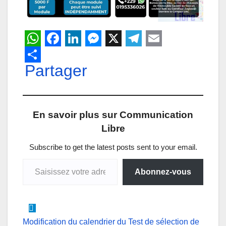
W
F
L
M
X
T
E
h
Partager
a
i
e
e
m
a
c
n
s
l
a
t
e
k
s
e
i
En savoir plus sur Communication
s
b
e
e
g
l
Libre
A
o
d
n
r
p
o
I
g
a
Subscribe to get the latest posts sent to your email.
Saisissez votre adresse e-mail…
p
k
n
e
m
Abonnez-vous
r
Navigation
Modification du calendrier du Test de sélection de