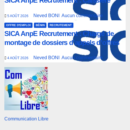
SICA AnpE Recrutement : Caissière
Neved BONI
Aucun commentaire
5 AOÛT 2026
OFFRE D'EMPLOI
BÉNIN
RECRUTEMENT
SICA AnpE Recrutement : Chargé de
montage de dossiers d’appels d’offres
Neved BONI
Aucun commentaire
4 AOÛT 2026
Communication Libre