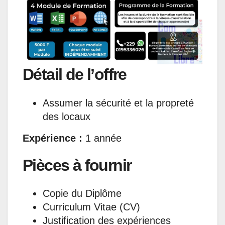
p
k
n
e
m
r
Détail de l’offre
Assumer la sécurité et la propreté
des locaux
Expérience :
1 année
Pièces à fournir
Copie du Diplôme
Curriculum Vitae (CV)
Justification des expériences