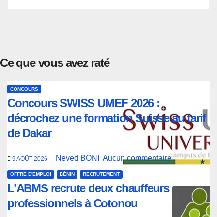
Ce que vous avez raté
CONCOURS
Concours SWISS UMEF 2026 :
décrochez une formation Suisse au tarif
de Dakar
Neved BONI
Aucun commentaire
9 AOÛT 2026
OFFRE D'EMPLOI
BÉNIN
RECRUTEMENT
L’ABMS recrute deux chauffeurs
professionnels à Cotonou