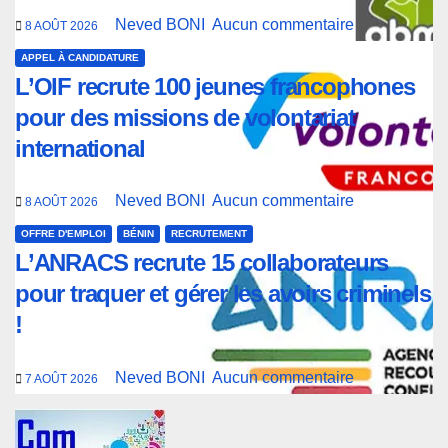
Neved BONI
Aucun commentaire
8 AOÛT 2026
APPEL À CANDIDATURE
L’OIF recrute 100 jeunes francophones
pour des missions de volontariat
international
Neved BONI
Aucun commentaire
8 AOÛT 2026
OFFRE D'EMPLOI
BÉNIN
RECRUTEMENT
L’ANRACS recrute 15 collaborateurs
pour traquer et gérer les avoirs criminels
!
Neved BONI
Aucun commentaire
7 AOÛT 2026