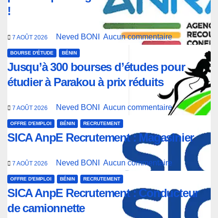
!
Neved BONI
Aucun commentaire
7 AOÛT 2026
BOURSE D'ÉTUDE
BÉNIN
Jusqu’à 300 bourses d’études pour
étudier à Parakou à prix réduits
Neved BONI
Aucun commentaire
7 AOÛT 2026
OFFRE D'EMPLOI
BÉNIN
RECRUTEMENT
SICA AnpE Recrutement : Magasinier
Neved BONI
Aucun commentaire
7 AOÛT 2026
OFFRE D'EMPLOI
BÉNIN
RECRUTEMENT
SICA AnpE Recrutement : Conducteur
de camionnette