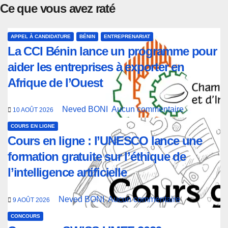
Ce que vous avez raté
APPEL À CANDIDATURE
BÉNIN
ENTREPRENARIAT
La CCI Bénin lance un programme pour
aider les entreprises à exporter en
Afrique de l’Ouest
Neved BONI
Aucun commentaire
10 AOÛT 2026
COURS EN LIGNE
Cours en ligne : l’UNESCO lance une
formation gratuite sur l’éthique de
l’intelligence artificielle
Neved BONI
Aucun commentaire
9 AOÛT 2026
CONCOURS