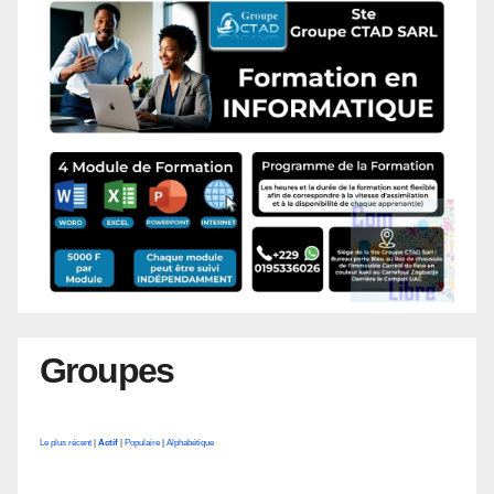
Groupes
Le plus récent
|
Actif
|
Populaire
|
Alphabétique