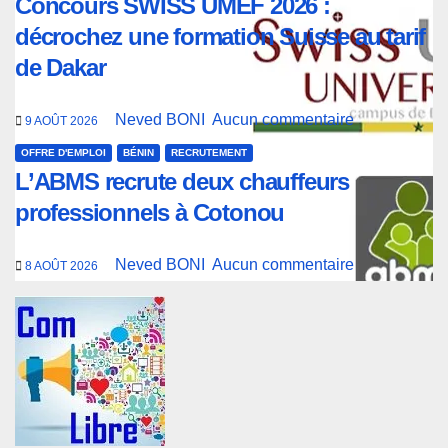
Concours SWISS UMEF 2026 :
décrochez une formation Suisse au tarif
de Dakar
Neved BONI
Aucun commentaire
9 AOÛT 2026
OFFRE D'EMPLOI
BÉNIN
RECRUTEMENT
L’ABMS recrute deux chauffeurs
professionnels à Cotonou
Neved BONI
Aucun commentaire
8 AOÛT 2026