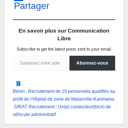
h
Partager
a
i
e
e
m
a
c
n
s
l
a
t
e
k
s
e
i
En savoir plus sur Communication
s
b
e
e
g
l
Libre
A
o
d
n
r
p
o
I
g
a
Subscribe to get the latest posts sent to your email.
Saisissez votre adresse e-mail…
p
k
n
e
m
Abonnez-vous
r
Navigation
Bénin : Recrutement de 19 personnels qualifiés au
profit de l’hôpital de zone de Malanville-Karimama
de
SIRAT Recrutement : Un(e) conducteur(trice) de
l’article
véhicule administratif