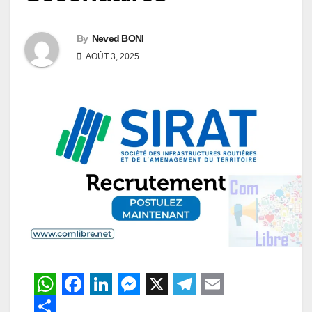
By
Neved BONI
AOÛT 3, 2025
W
F
L
M
X
T
E