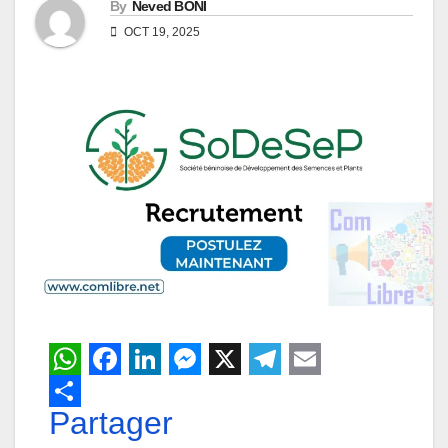
By
Neved BONI
OCT 19, 2025
W
F
L
M
X
T
E
h
Partager
a
i
e
e
m