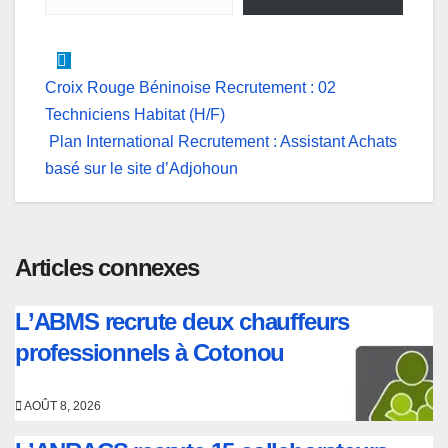
r
Navigation
Croix Rouge Béninoise Recrutement : 02
Techniciens Habitat (H/F)
de
Plan International Recrutement : Assistant Achats
l’article
basé sur le site d’Adjohoun
Articles connexes
L’ABMS recrute deux chauffeurs
professionnels à Cotonou
AOÛT 8, 2026