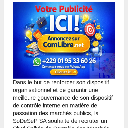
a
c
n
s
l
a
t
e
k
s
e
i
s
b
e
e
g
l
A
o
d
n
r
p
o
I
g
a
p
k
n
e
m
r
Dans le but de renforcer son dispositif
organisationnel et de garantir une
meilleure gouvernance de son dispositif
de contrôle interne en matière de
passation des marchés publics, la
SoDeSeP SA souhaite de recruter un