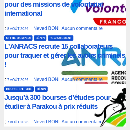
pour des missions de volontariat
international
Neved BONI
Aucun commentaire
8 AOÛT 2026
OFFRE D'EMPLOI
BÉNIN
RECRUTEMENT
L’ANRACS recrute 15 collaborateurs
pour traquer et gérer les avoirs criminels
!
Neved BONI
Aucun commentaire
7 AOÛT 2026
BOURSE D'ÉTUDE
BÉNIN
Jusqu’à 300 bourses d’études pour
étudier à Parakou à prix réduits
Neved BONI
Aucun commentaire
7 AOÛT 2026