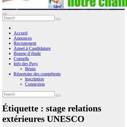
Accueil
Annonces
Recrutement
Appel à Candidature
Bourse d’étude
Conseils
Info des Pays
Bénin
Répertoire des compétents
Inscription
Connexion
Étiquette :
stage relations
extérieures UNESCO