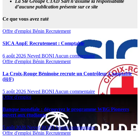
La Ste Groupe CTAD Sarl n’assume la responsabilité
d’aucune publication présente sur ce site
Ce que vous avez raté
Offre d'emploi
Bénin
Recrutement
SICA AnpE Recrutement : Comptable
6 août 2026
Neved BONI
Aucun commentaire
Offre d'emploi
Bénin
Recrutement
La Croix-Rouge Béninoise recrute un Contrôleur Comptable
(H/F)
5 août 2026
Neved BONI
Aucun commentaire
Offre d'emploi
Banque mondiale : découvrez le programme WBG Pioneers
ouvert aux étudiants
5 août 2026
Neved BONI
Aucun commentaire
Offre d'emploi
Bénin
Recrutement