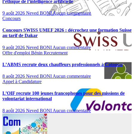
l’éthique de l’intelligence artificielle
9 août 2026
Neved BONI
Aucun commentaire
Concours
Concours SWISS UMEF 2026 : décrochez une formation Suisse
au tarif de Dakar
9 août 2026
Neved BONI
Aucun commentaire
Offre d'emploi
Bénin
Recrutement
L’ABMS recrute deux chauffeurs professionnels à Cotonou
8 août 2026
Neved BONI
Aucun commentaire
Appel à Candidature
L’OIF recrute 100 jeunes francophones pour des missions de
volontariat international
8 août 2026
Neved BONI
Aucun commentaire