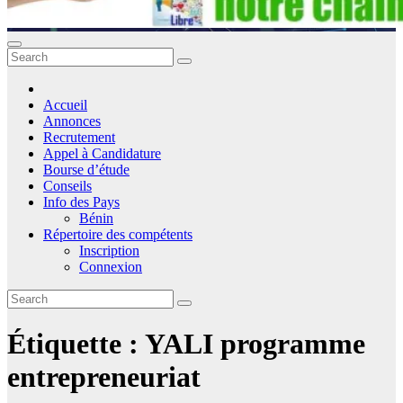
Accueil
Annonces
Recrutement
Appel à Candidature
Bourse d’étude
Conseils
Info des Pays
Bénin
Répertoire des compétents
Inscription
Connexion
Étiquette :
YALI programme
entrepreneuriat