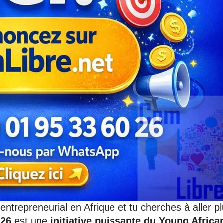
entrepreneurial en Afrique et tu cherches à aller p
s26
est une
initiative puissante du Young Africa