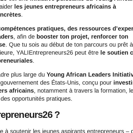
 aider
les jeunes entrepreneurs africains à
oncrètes
.
compétences pratiques, des ressources d’exper
aders
, afin de
booster ton projet, renforcer ton
se
. Que tu sois au début de ton parcours ou prêt à
érieure, YALIEntrepreneurs26 peut être
le soutien c
preneuriales
.
adre plus large du
Young African Leaders Initiati
 gouvernement des États-Unis, conçu pour
investi
rs africains
, notamment à travers la formation, l
 des opportunités pratiques.
repreneurs26 ?
e à soutenir les jeunes aspirants entrepreneurs – q