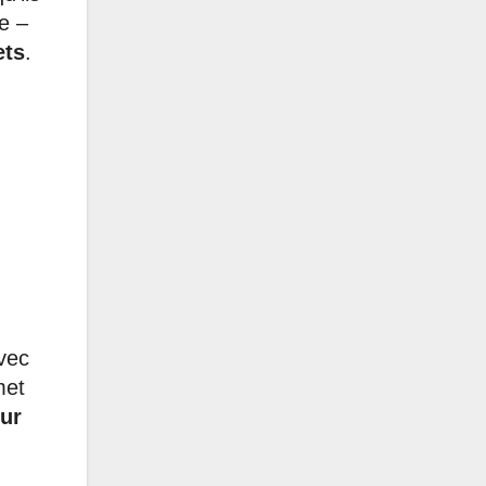
e –
ets
.
vec
met
eur