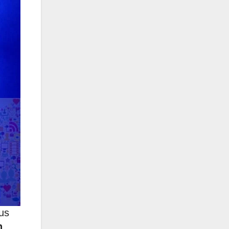
lus
n