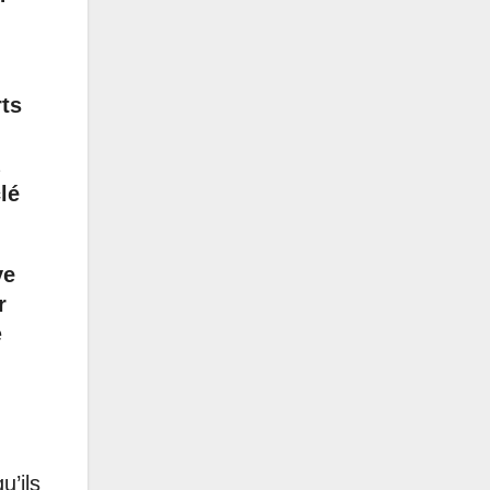
ts
lé
ve
r
e
u’ils