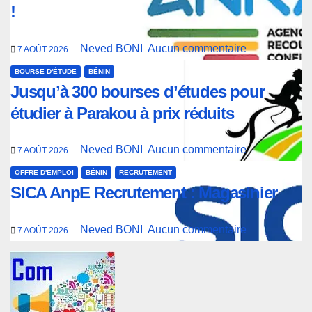
!
Neved BONI
Aucun commentaire
7 AOÛT 2026
BOURSE D'ÉTUDE
BÉNIN
Jusqu’à 300 bourses d’études pour
étudier à Parakou à prix réduits
Neved BONI
Aucun commentaire
7 AOÛT 2026
OFFRE D'EMPLOI
BÉNIN
RECRUTEMENT
SICA AnpE Recrutement : Magasinier
Neved BONI
Aucun commentaire
7 AOÛT 2026