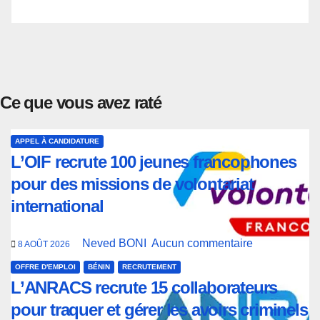
Ce que vous avez raté
APPEL À CANDIDATURE
L’OIF recrute 100 jeunes francophones
pour des missions de volontariat
international
Neved BONI
Aucun commentaire
8 AOÛT 2026
OFFRE D'EMPLOI
BÉNIN
RECRUTEMENT
L’ANRACS recrute 15 collaborateurs
pour traquer et gérer les avoirs criminels