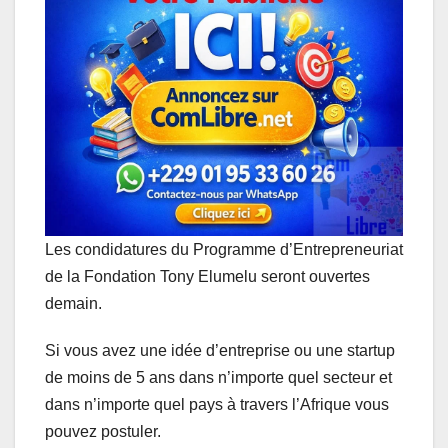
t
e
k
s
e
i
s
b
e
e
g
l
A
o
d
n
r
p
o
I
g
a
p
k
n
e
m
r
Les condidatures du Programme d’Entrepreneuriat
de la Fondation Tony Elumelu seront ouvertes
demain.
Si vous avez une idée d’entreprise ou une startup
de moins de 5 ans dans n’importe quel secteur et
dans n’importe quel pays à travers l’Afrique vous
pouvez postuler.