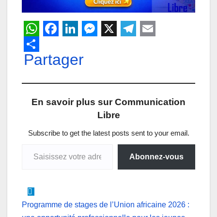
W
F
L
M
X
T
E
h
Partager
a
i
e
e
m
a
c
n
s
l
a
t
e
k
s
e
i
En savoir plus sur Communication
s
b
e
e
g
l
Libre
A
o
d
n
r
p
o
I
g
a
Subscribe to get the latest posts sent to your email.
Saisissez votre adresse e-mail…
p
k
n
e
m
Abonnez-vous
r
Navigation
Programme de stages de l’Union africaine 2026 :