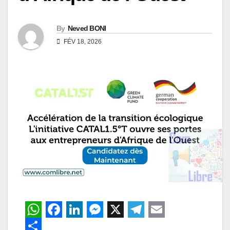
By
Neved BONI
FÉV 18, 2026
W
F
L
M
X
T
E