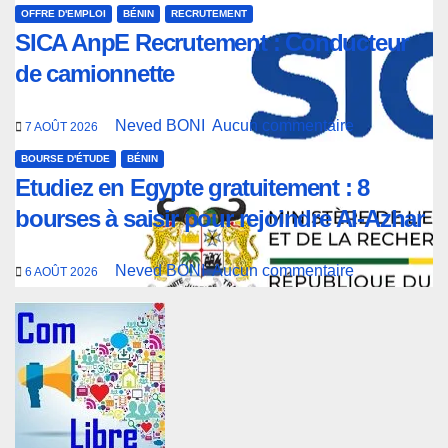
OFFRE D'EMPLOI
BÉNIN
RECRUTEMENT
SICA AnpE Recrutement : Conducteur
de camionnette
Neved BONI
Aucun commentaire
7 AOÛT 2026
BOURSE D'ÉTUDE
BÉNIN
Etudiez en Egypte gratuitement : 8
bourses à saisir pour rejoindre Al-Azhar
Neved BONI
Aucun commentaire
6 AOÛT 2026