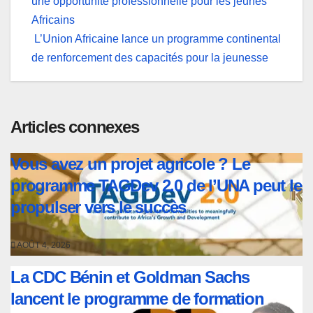
une opportunité professionnelle pour les jeunes
de
Africains
l’article
L’Union Africaine lance un programme continental
de renforcement des capacités pour la jeunesse
Articles connexes
Vous avez un projet agricole ? Le
programme TAGDev 2.0 de l’UNA peut le
propulser vers le succès
AOÛT 4, 2026
La CDC Bénin et Goldman Sachs
lancent le programme de formation