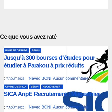
Ce que vous avez raté
BOURSE D'ÉTUDE
BÉNIN
Jusqu’à 300 bourses d’études pour
étudier à Parakou à prix réduits
Neved BONI
Aucun commentaire
7 AOÛT 2026
OFFRE D'EMPLOI
BÉNIN
RECRUTEMENT
SICA AnpE Recrutement : Magasinier
Neved BONI
Aucun commentaire
7 AOÛT 2026