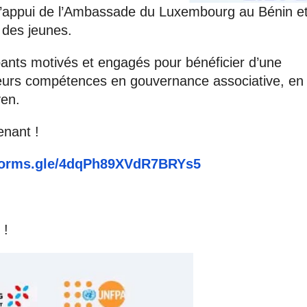
 l’appui de l’Ambassade du Luxembourg au Bénin e
 des jeunes.
cipants motivés et engagés pour bénéficier d’une
 leurs compétences en gouvernance associative, en
oyen.
enant !
/forms.gle/4dqPh89XVdR7BRYs5
 !