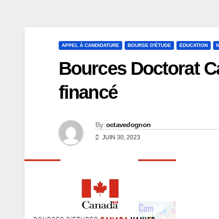
APPEL À CANDIDATURE
BOURSE D'ÉTUDE
EDUCATION
Bources Doctorat C
financé
By
octavedognon
JUIN 30, 2023