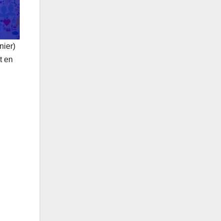
ier)
t en