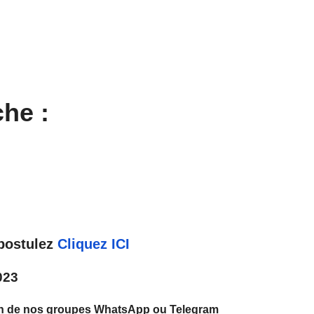
he :
postulez
Cliquez ICI
023
 un de nos groupes WhatsApp ou Telegram