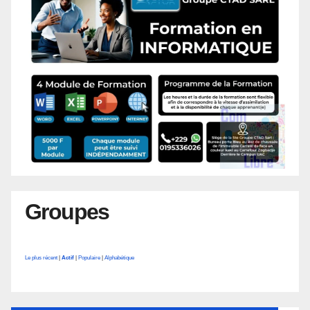
Groupes
Le plus récent
|
Actif
|
Populaire
|
Alphabétique