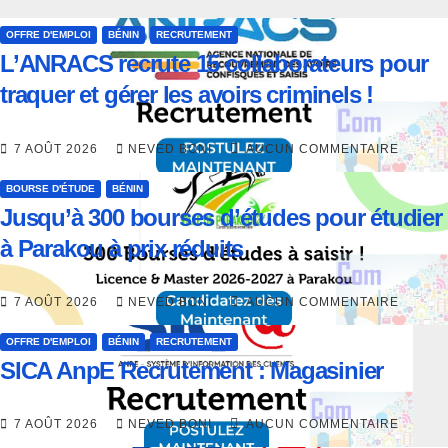
OFFRE D'EMPLOI
BÉNIN
RECRUTEMENT
L’ANRACS recrute 15 collaborateurs pour
traquer et gérer les avoirs criminels !
7 AOÛT 2026
NEVED BONI
AUCUN COMMENTAIRE
BOURSE D'ÉTUDE
BÉNIN
Jusqu’à 300 bourses d’études pour étudier
à Parakou à prix réduits
7 AOÛT 2026
NEVED BONI
AUCUN COMMENTAIRE
OFFRE D'EMPLOI
BÉNIN
RECRUTEMENT
SICA AnpE Recrutement : Magasinier
7 AOÛT 2026
NEVED BONI
AUCUN COMMENTAIRE