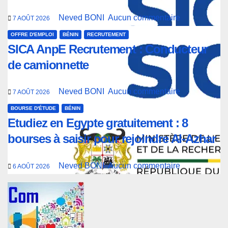
Neved BONI
Aucun commentaire
7 AOÛT 2026
OFFRE D'EMPLOI
BÉNIN
RECRUTEMENT
SICA AnpE Recrutement : Conducteur
de camionnette
Neved BONI
Aucun commentaire
7 AOÛT 2026
BOURSE D'ÉTUDE
BÉNIN
Etudiez en Egypte gratuitement : 8
bourses à saisir pour rejoindre Al-Azhar
Neved BONI
Aucun commentaire
6 AOÛT 2026