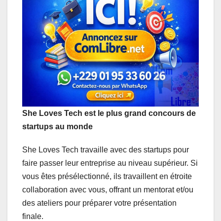
s
b
e
e
g
l
A
o
d
n
r
p
o
I
g
a
p
k
n
e
m
r
She Loves Tech est le plus grand concours de
startups au monde
She Loves Tech travaille avec des startups pour
faire passer leur entreprise au niveau supérieur. Si
vous êtes présélectionné, ils travaillent en étroite
collaboration avec vous, offrant un mentorat et/ou
des ateliers pour préparer votre présentation
finale.