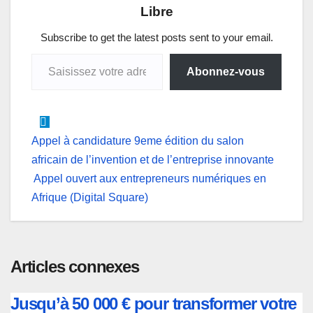
Libre
A
o
d
n
r
p
o
I
g
a
Subscribe to get the latest posts sent to your email.
Saisissez votre adresse e-mail…
p
k
n
e
m
Abonnez-vous
r
Navigation
Appel à candidature 9eme édition du salon
africain de l’invention et de l’entreprise innovante
de
Appel ouvert aux entrepreneurs numériques en
l’article
Afrique (Digital Square)
Articles connexes
Jusqu’à 50 000 € pour transformer votre