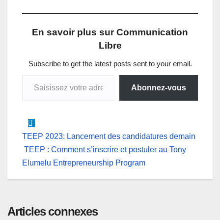
a
c
n
s
l
a
t
e
k
s
e
i
En savoir plus sur Communication
s
b
e
e
g
l
Libre
A
o
d
n
r
p
o
I
g
a
Subscribe to get the latest posts sent to your email.
Saisissez votre adresse e-mail…
p
k
n
e
m
Abonnez-vous
r
Navigation
TEEP 2023: Lancement des candidatures demain
TEEP : Comment s’inscrire et postuler au Tony
de
Elumelu Entrepreneurship Program
l’article
Articles connexes