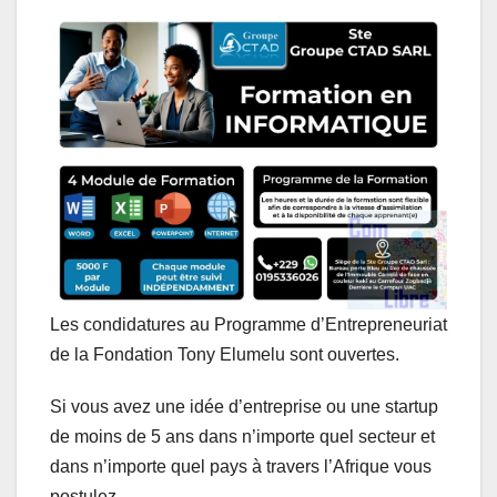
a
c
n
s
l
a
t
e
k
s
e
i
s
b
e
e
g
l
A
o
d
n
r
p
o
I
g
a
p
k
n
e
m
r
Les condidatures au Programme d’Entrepreneuriat
de la Fondation Tony Elumelu sont ouvertes.
Si vous avez une idée d’entreprise ou une startup
de moins de 5 ans dans n’importe quel secteur et
dans n’importe quel pays à travers l’Afrique vous
postulez.