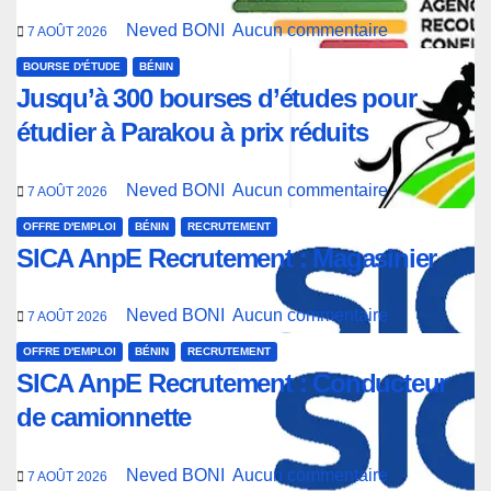
Neved BONI
Aucun commentaire
7 AOÛT 2026
BOURSE D'ÉTUDE
BÉNIN
Jusqu’à 300 bourses d’études pour
étudier à Parakou à prix réduits
Neved BONI
Aucun commentaire
7 AOÛT 2026
OFFRE D'EMPLOI
BÉNIN
RECRUTEMENT
SICA AnpE Recrutement : Magasinier
Neved BONI
Aucun commentaire
7 AOÛT 2026
OFFRE D'EMPLOI
BÉNIN
RECRUTEMENT
SICA AnpE Recrutement : Conducteur
de camionnette
Neved BONI
Aucun commentaire
7 AOÛT 2026