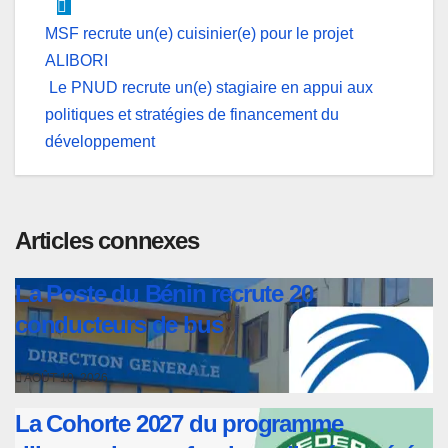
Navigation
MSF recrute un(e) cuisinier(e) pour le projet
ALIBORI
de
Le PNUD recrute un(e) stagiaire en appui aux
l’article
politiques et stratégies de financement du
développement
Articles connexes
La Poste du Bénin recrute 20
conducteurs de bus
AOÛT 10, 2026
La Cohorte 2027 du programme