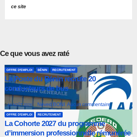
ce site
Ce que vous avez raté
OFFRE D'EMPLOI
BÉNIN
RECRUTEMENT
La Poste du Bénin recrute 20
conducteurs de bus
Neved BONI
Aucun commentaire
10 AOÛT 2026
OFFRE D'EMPLOI
RECRUTEMENT
La Cohorte 2027 du programme
d’immersion professionnelle rémunérée