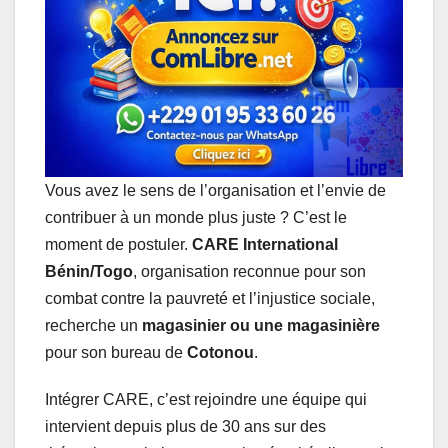
A
o
d
n
r
p
o
I
g
a
p
k
n
e
m
r
Vous avez le sens de l’organisation et l’envie de
contribuer à un monde plus juste ? C’est le
moment de postuler.
CARE International
Bénin/Togo
, organisation reconnue pour son
combat contre la pauvreté et l’injustice sociale,
recherche un
magasinier ou une magasinière
pour son bureau de
Cotonou
.
Intégrer CARE, c’est rejoindre une équipe qui
intervient depuis plus de 30 ans sur des