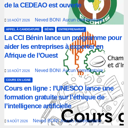
de la CEDEAO est ouverte
Neved BONI
Aucun commentaire
10 AOÛT 2026
APPEL À CANDIDATURE
BÉNIN
ENTREPRENARIAT
La CCI Bénin lance un programme pour
aider les entreprises à exporter en
Afrique de l’Ouest
Neved BONI
Aucun commentaire
10 AOÛT 2026
COURS EN LIGNE
Cours en ligne : l’UNESCO lance une
formation gratuite sur l’éthique de
l’intelligence artificielle
Neved BONI
Aucun commentaire
9 AOÛT 2026