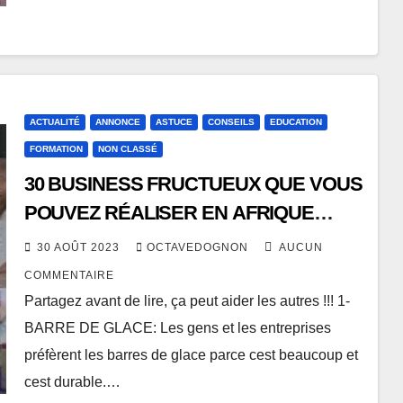
ACTUALITÉ
ANNONCE
ASTUCE
CONSEILS
EDUCATION
FORMATION
NON CLASSÉ
30 BUSINESS FRUCTUEUX QUE VOUS
POUVEZ RÉALISER EN AFRIQUE
AVEC DES BUDGETS DE 150.000 FCFA
30 AOÛT 2023
OCTAVEDOGNON
AUCUN
À 3.000.000 FCFA
COMMENTAIRE
Partagez avant de lire, ça peut aider les autres !!! 1-
BARRE DE GLACE: Les gens et les entreprises
préfèrent les barres de glace parce cest beaucoup et
cest durable.…