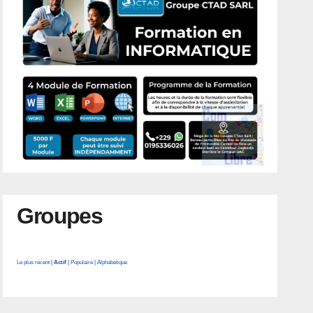
Groupes
Le plus récent
|
Actif
|
Populaire
|
Alphabétique