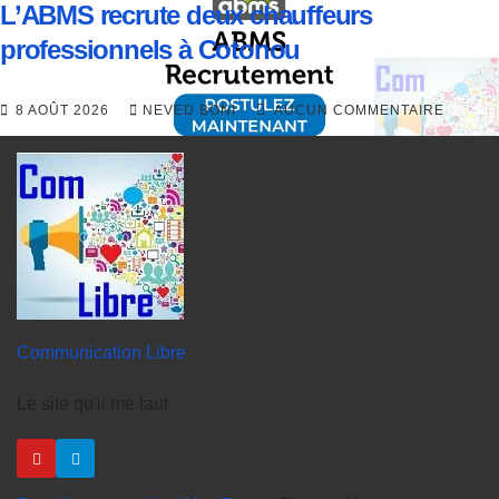
L’ABMS recrute deux chauffeurs
professionnels à Cotonou
8 AOÛT 2026
NEVED BONI
AUCUN COMMENTAIRE
Communication Libre
Le site qu'il me faut