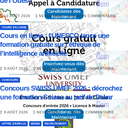
de l’Ouest
10 AOÛT 2026
NEVED BONI
AUCUN COMMENTAIRE
COURS EN LIGNE
Cours en ligne : l’UNESCO lance une
formation gratuite sur l’éthique de
l’intelligence artificielle
9 AOÛT 2026
NEVED BONI
AUCUN COMMENTAIRE
CONCOURS
Concours SWISS UMEF 2026 : décrochez
une formation Suisse au tarif de Dakar
9 AOÛT 2026
NEVED BONI
AUCUN COMMENTAIRE
OFFRE D'EMPLOI
BÉNIN
RECRUTEMENT