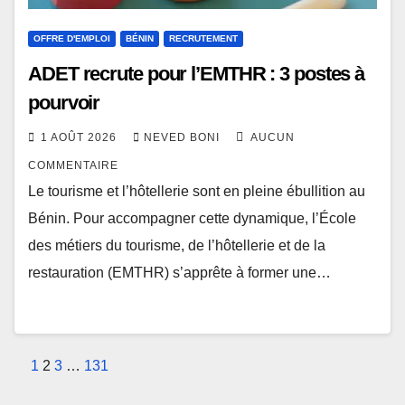
OFFRE D'EMPLOI
BÉNIN
RECRUTEMENT
ADET recrute pour l’EMTHR : 3 postes à
pourvoir
1 AOÛT 2026
NEVED BONI
AUCUN
COMMENTAIRE
Le tourisme et l’hôtellerie sont en pleine ébullition au
Bénin. Pour accompagner cette dynamique, l’École
des métiers du tourisme, de l’hôtellerie et de la
restauration (EMTHR) s’apprête à former une…
Pagination
1
2
3
…
131