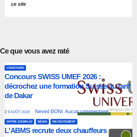
ce site
Ce que vous avez raté
CONCOURS
Concours SWISS UMEF 2026 :
décrochez une formation Suisse au tarif
de Dakar
Neved BONI
Aucun commentaire
9 AOÛT 2026
OFFRE D'EMPLOI
BÉNIN
RECRUTEMENT
L’ABMS recrute deux chauffeurs