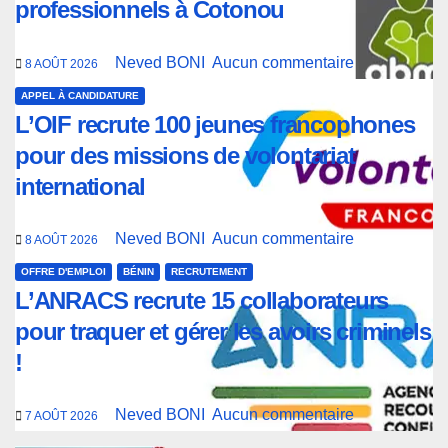
professionnels à Cotonou
Neved BONI
Aucun commentaire
8 AOÛT 2026
APPEL À CANDIDATURE
L’OIF recrute 100 jeunes francophones
pour des missions de volontariat
international
Neved BONI
Aucun commentaire
8 AOÛT 2026
OFFRE D'EMPLOI
BÉNIN
RECRUTEMENT
L’ANRACS recrute 15 collaborateurs
pour traquer et gérer les avoirs criminels
!
Neved BONI
Aucun commentaire
7 AOÛT 2026