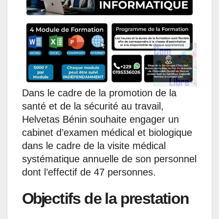
A
o
d
n
r
p
o
I
g
a
p
k
n
e
m
r
Dans le cadre de la promotion de la
santé et de la sécurité au travail,
Helvetas Bénin souhaite engager un
cabinet d’examen médical et biologique
dans le cadre de la visite médical
systématique annuelle de son personnel
dont l’effectif de 47 personnes.
Objectifs de la prestation