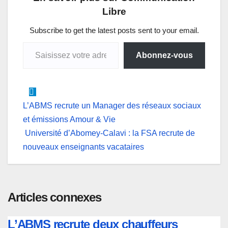
s
b
e
e
g
l
Libre
A
o
d
n
r
p
o
I
g
a
Subscribe to get the latest posts sent to your email.
Saisissez votre adresse e-mail…
p
k
n
e
m
Abonnez-vous
r
Navigation
L’ABMS recrute un Manager des réseaux sociaux
et émissions Amour & Vie
de
Université d’Abomey-Calavi : la FSA recrute de
l’article
nouveaux enseignants vacataires
Articles connexes
L’ABMS recrute deux chauffeurs