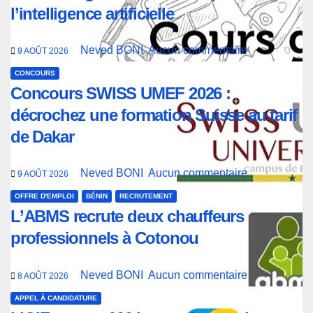
l’intelligence artificielle
Neved BONI
Aucun commentaire
9 AOÛT 2026
CONCOURS
Concours SWISS UMEF 2026 :
décrochez une formation Suisse au tarif
de Dakar
Neved BONI
Aucun commentaire
9 AOÛT 2026
OFFRE D'EMPLOI
BÉNIN
RECRUTEMENT
L’ABMS recrute deux chauffeurs
professionnels à Cotonou
Neved BONI
Aucun commentaire
8 AOÛT 2026
APPEL À CANDIDATURE