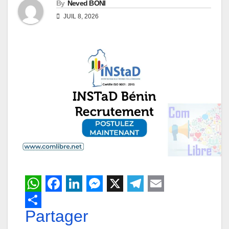
By
Neved BONI
JUIL 8, 2026
W
F
L
M
X
T
E
h
Partager
a
i
e
e
m